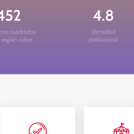
452
4.8
tros cuadrados
Densidad
 región cubre
poblacional