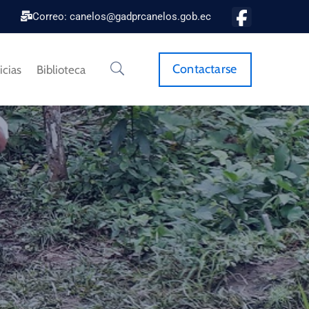
Correo: canelos@gadprcanelos.gob.ec
Contactarse
icias
Biblioteca