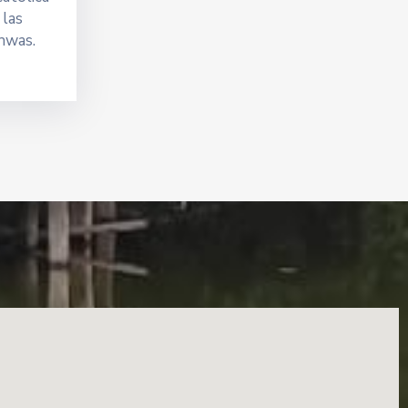
 las
hwas.