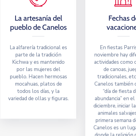
La artesanía del
Fechas d
pueblo de Canelos
vacacion
La alfarería tradicional es
En fiestas Parri
parte de la tradición
noviembre hay dif
Kichwa y es mantenido
actividades como 
por las mujeres del
de canoas, ju
pueblo. Hacen hermosas
tradicionales, et
mocahuas, platos de
Canelos también 
todos los días, y la
“día de fiesta d
variedad de ollas y figuras.
abundancia” en el
diciembre, iniciar l
animales salvajes
primera semana d
Canelos es un lug
donde la religión 