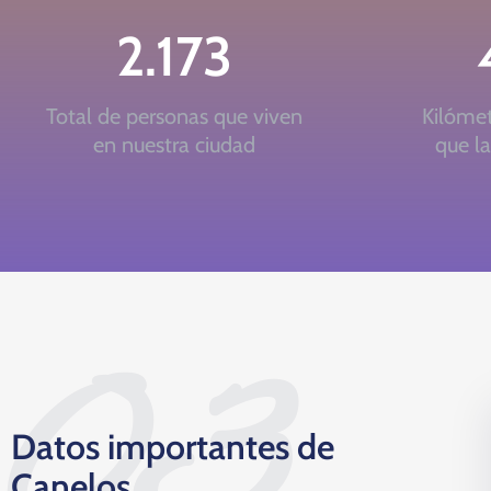
2.173
Total de personas que viven
Kilóme
en nuestra ciudad
que la
03
Datos importantes de
Canelos