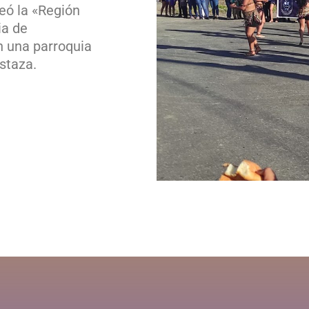
reó la «Región
ia de
n una parroquia
staza.