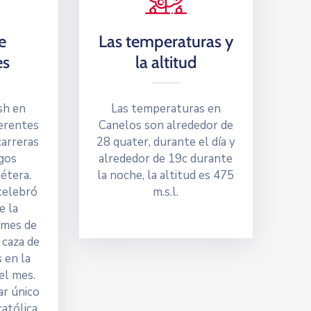
e
Las temperaturas y
es
la altitud
sh en
Las temperaturas en
erentes
Canelos son alrededor de
carreras
28 quater, durante el día y
egos
alrededor de 19c durante
cétera.
la noche, la altitud es 475
celebró
m.s.l.
e la
 mes de
a caza de
 en la
el mes.
ar único
católica