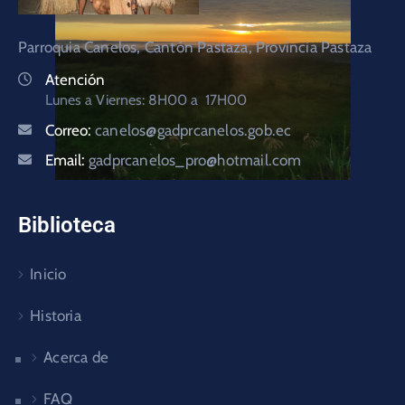
Parroquia Canelos, Cantón Pastaza, Provincia Pastaza
Atención
Lunes a Viernes: 8H00 a 17H00
Correo:
canelos@gadprcanelos.gob.ec
Email:
gadprcanelos_pro@hotmail.com
Biblioteca
Inicio
Historia
Acerca de
FAQ