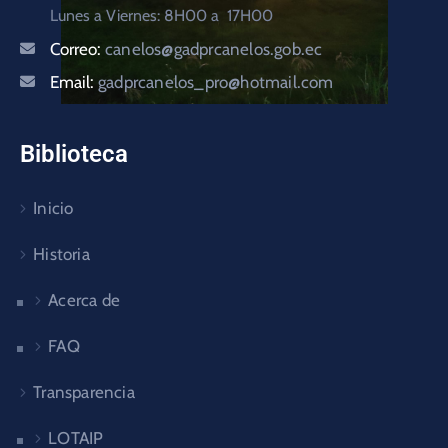
Lunes a Viernes: 8H00 a 17H00
Correo:
canelos@gadprcanelos.gob.ec
Email:
gadprcanelos_pro@hotmail.com
Biblioteca
Inicio
Historia
Acerca de
FAQ
Transparencia
LOTAIP