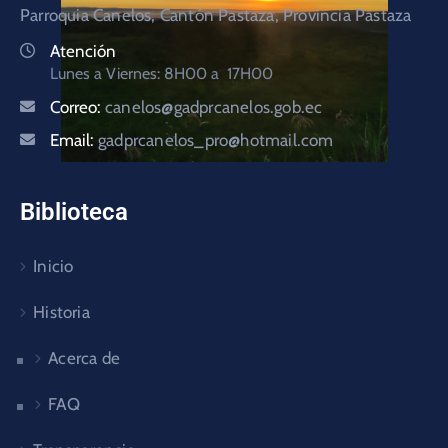
Parroquia Canelos, Cantón Pastaza, Provincia Pastaza
Atención
Lunes a Viernes: 8H00 a 17H00
Correo:
canelos@gadprcanelos.gob.ec
Email:
gadprcanelos_pro@hotmail.com
Biblioteca
Inicio
Historia
Acerca de
FAQ