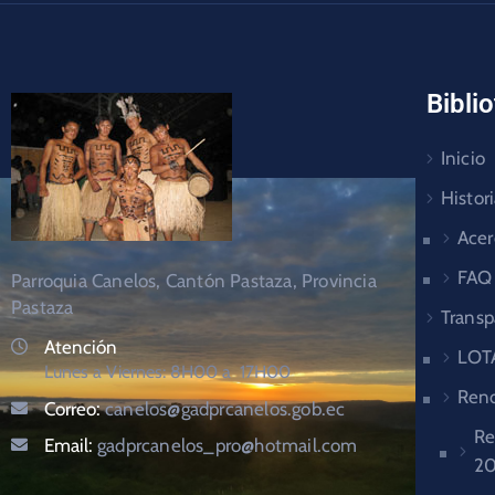
Bibli
Inicio
Histor
Acer
FAQ
Parroquia Canelos, Cantón Pastaza, Provincia
Pastaza
Transp
Atención
LOT
Lunes a Viernes: 8H00 a 17H00
Rend
Correo:
canelos@gadprcanelos.gob.ec
Re
Email:
gadprcanelos_pro@hotmail.com
20