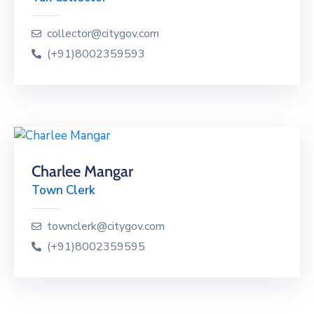
collector@citygov.com
(+91)8002359593
Charlee Mangar
Town Clerk
townclerk@citygov.com
(+91)8002359595