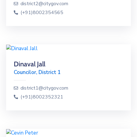
district2@citygov.com
(+91)8002354565
Dinaval Jall
Councilor, District 1
district1@citygov.com
(+91)8002352321