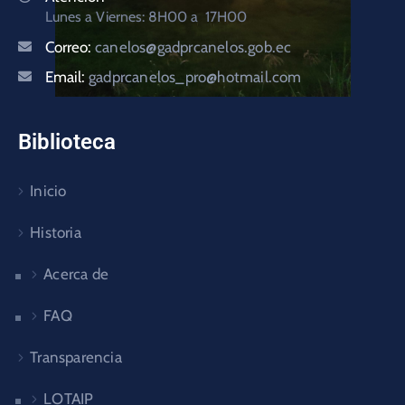
Lunes a Viernes: 8H00 a 17H00
Correo:
canelos@gadprcanelos.gob.ec
Email:
gadprcanelos_pro@hotmail.com
Biblioteca
Inicio
Historia
Acerca de
FAQ
Transparencia
LOTAIP