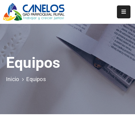
Inicio
Historia
Transparencia
Equipos
Noticias
Inicio
Equipos
Biblioteca