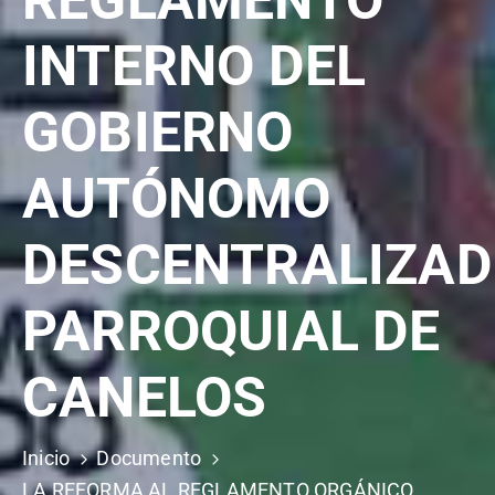
REGLAMENTO
INTERNO DEL
GOBIERNO
AUTÓNOMO
DESCENTRALIZA
PARROQUIAL DE
CANELOS
Inicio
Documento
LA REFORMA AL REGLAMENTO ORGÁNICO