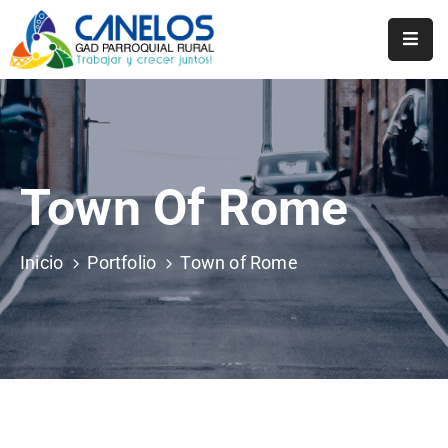
Inicio
Historia
Transparencia
Town Of Rome
Noticias
Inicio
Portfolio
Town of Rome
Biblioteca