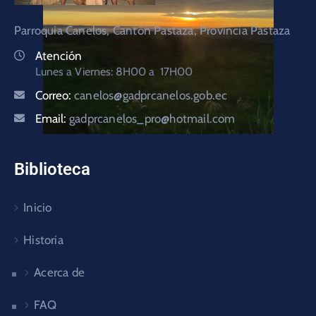
Parroquia Canelos, Cantón Pastaza, Provincia Pastaza
Atención
Lunes a Viernes: 8H00 a 17H00
Correo:
canelos@gadprcanelos.gob.ec
Email:
gadprcanelos_pro@hotmail.com
Biblioteca
Inicio
Historia
Acerca de
FAQ